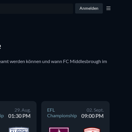
Anmelden
e
gestreamt werden können und wann FC Middlesbrough im 
29. Aug.
EFL
02. Sept.
EFL
ip
01:30 PM
Championship
09:00 PM
Cham