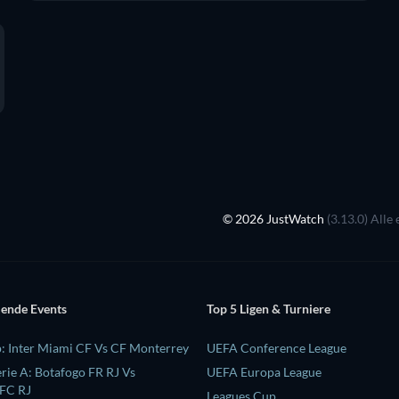
© 2026 JustWatch
(3.13.0) Alle
ende Events
Top 5 Ligen & Turniere
: Inter Miami CF Vs CF Monterrey
UEFA Conference League
erie A: Botafogo FR RJ Vs
UEFA Europa League
 FC RJ
Leagues Cup