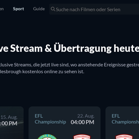
en
Sport
Guide
ve Stream & Übertragung heut
nklusive Streams, die jetzt live sind, wo anstehende Ereignisse 
TV zu sehen ist. Hier gibt es auch Infos dazu, ob FC Middlesbrough kostenlos online zu sehen ist. 
EFL
22. Aug.
EFL
15. Aug.
Championship
04:00 PM
Championsh
:00 PM