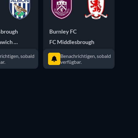
sbrough
Burnley FC
Quee
wich Albion
FC Middlesbrough
FC M
ichtigen, sobald
Benachrichtigen, sobald
ar.
verfügbar.