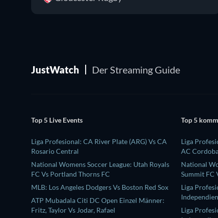
JustWatch
Der Streaming Guide
Top 5 Live Events
Top 5 komm
Liga Profesional: CA River Plate (ARG) Vs CA
Liga Profesi
Rosario Central
AC Cordob
National Womens Soccer League: Utah Royals
National W
FC Vs Portland Thorns FC
Summit FC V
MLB: Los Angeles Dodgers Vs Boston Red Sox
Liga Profes
Independien
ATP Mubadala Citi DC Open Einzel Männer:
Fritz, Taylor Vs Jodar, Rafael
Liga Profesi