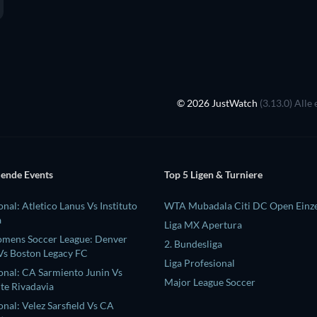
© 2026 JustWatch
(3.13.0) Alle
ende Events
Top 5 Ligen & Turniere
onal: Atletico Lanus Vs Instituto
WTA Mubadala Citi DC Open Einze
a
Liga MX Apertura
omens Soccer League: Denver
2. Bundesliga
s Boston Legacy FC
Liga Profesional
ional: CA Sarmiento Junin Vs
Major League Soccer
te Rivadavia
onal: Velez Sarsfield Vs CA