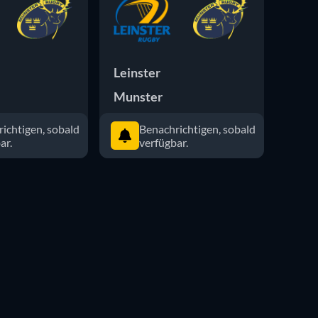
Leinster
Muns
Munster
The 
ichtigen, sobald
Benachrichtigen, sobald
ar.
verfügbar.