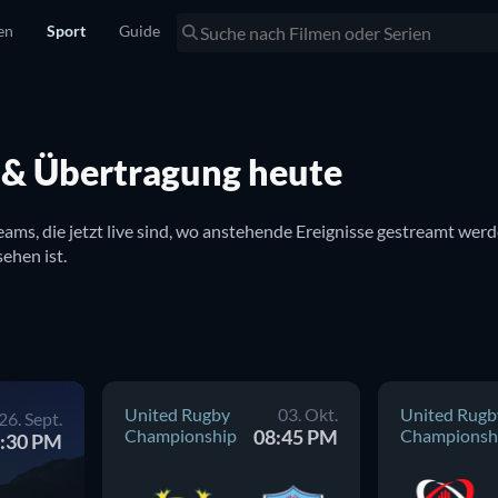
en
Sport
Guide
 & Übertragung heute
treams, die jetzt live sind, wo anstehende Ereignisse gestreamt we
gibt es auch Infos dazu, ob Munster kostenlos online zu sehen ist. 
United Rugby
03. Okt.
United Rugb
26. Sept.
Championship
08:45 PM
Championsh
:30 PM