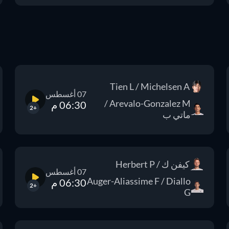
Tien L / Michelsen A
07 أغسطس
Arevalo-Gonzalez M /
06:30 م
+2
ماتي ب
كيفن ك / Herbert P
07 أغسطس
Auger-Aliassime F / Diallo
06:30 م
+2
G