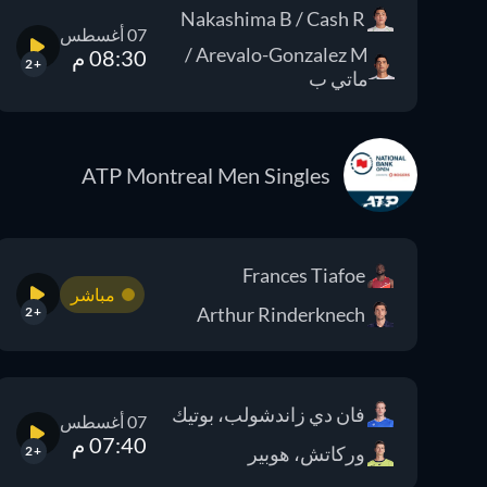
Nakashima B / Cash R
07 أغسطس
Arevalo-Gonzalez M /
08:30 م
+2
ماتي ب
ATP Montreal Men Singles
Frances Tiafoe
مباشر
Arthur Rinderknech
+2
فان دي زاندشولب، بوتيك
07 أغسطس
07:40 م
وركاتش، هوبير
+2