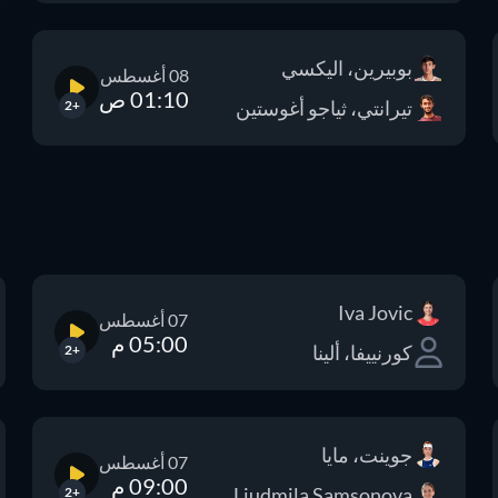
بوبيرين، اليكسي
08 أغسطس
01:10 ص
تيرانتي، ثياجو أغوستين
+2
Iva Jovic
07 أغسطس
05:00 م
كورنييفا، ألينا
+2
جوينت، مايا
07 أغسطس
09:00 م
Liudmila Samsonova
+2