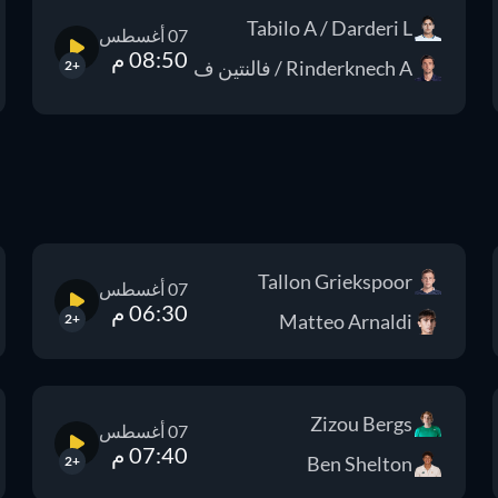
Tabilo A / Darderi L
07 أغسطس
08:50 م
Rinderknech A / فالنتين ف
+2
Tallon Griekspoor
07 أغسطس
06:30 م
Matteo Arnaldi
+2
Zizou Bergs
07 أغسطس
07:40 م
Ben Shelton
+2