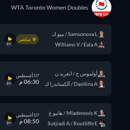
WTA Toronto Women Doubles
Samsonova L / ميو ك
مباشر
Williams V / Eala A
+2
أولموس ج / انغريد ن
07 أغسطس
06:30 م
Danilina A / ألكساندرا ك
+2
Mladenovic K / هانيو غ
07 أغسطس
08:50 م
Sutjiadi A / Routliffe E
+2