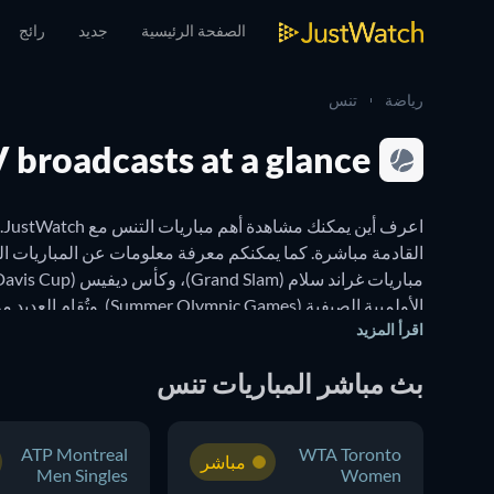
الصفحة الرئيسية
جديد
رائج
رياضة
تنس
V broadcasts at a glance
اقرأ المزيد
بث مباشر المباريات تنس
تبحثون عن بث مباشر أو تريدون معرفة مكان مشاهدة مباريات التنس ع
ATP Montreal
WTA Toronto
مباشر
Men Singles
Women