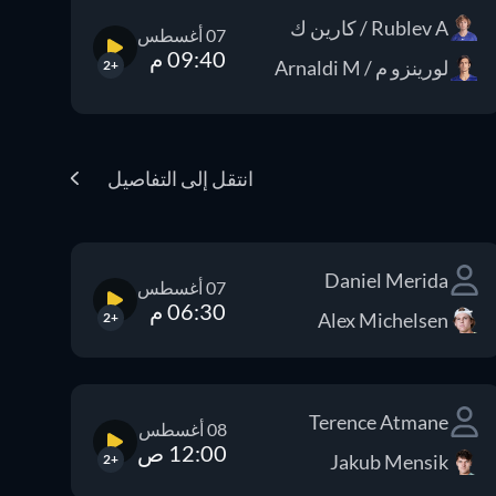
Rublev A / كارين ك
07 أغسطس
09:40 م
لورينزو م / Arnaldi M
+2
انتقل إلى التفاصيل
Daniel Merida
07 أغسطس
06:30 م
Alex Michelsen
+2
Terence Atmane
08 أغسطس
12:00 ص
Jakub Mensik
+2