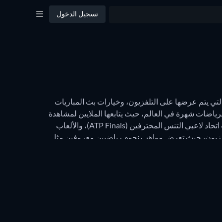
تسجيل الدخول
اعرف أين يمكنك مشاهدة أهم مباريات التنس مع JustWatch. ويتضمّن ذلك مكان مشاهدة المباريات المباشرة التي تجري اليوم، وتلك التي يتم عرضها على التلفزيون، وخيارات بث المباريات 
القادمة مباشرة. كما يمكنكم معرفة معلومات عن المباريات المتاحة للمشاهدة مجاناً عبر الإنترنت. تُعتبر رياضة التنس واحدة من أكثر الرياضات شهرة في العالم، حيث يتابعها الملايين لمشاهدة 
مباريات غراند سلام (Grand Slam)، وكأس ديفيس (The Davis Cup)، ونهائيات اتحاد لاعبات التنس المحترفات (WTA Finals)، ونهائيات اتحاد لاعبي التنس المحترفين (ATP Finals)، والألعاب 
الأولمبية الصيفية (Summer Olympic Games). وتُقام العديد من البطولات المرموقة على مدار العام وتُبث على الهواء مباشرة عبر التلفزيون، حيث تعرض مواهب نجوم رياضيين معروفين مثل 
نوفاك دجوكوفيتش، ورافاييل نادال، ونعومي أوساكا، وإيما رادوكانو. استخدموا JustWatch لمعرفة مكان البث المباشر لبطولات التنس الأكثر شهرة في جميع أنحاء العالم واكتشاف المباريات التي 
تجري اليوم. ويشمل هذا أماكن مشاهدة البطولات الأربع الكبرى مثل بطولة فرنسا المفتوحة، وأستراليا المفتوحة، والولايات المتحدة المفتوحة، وويمبلدون. ويتميّز العديد من المسابقات الرئيسية 
للتنس بخمس فئات: الفردي (رجال ونساء)، والزوجي (رجال ونساء) والزوجي المختلط. وتُظهر هذه الصفحة أين يمكنكم مشاهدة المباريات من جميع الفئات الخمس لكل بطولة كبرى. سواء كنتم 