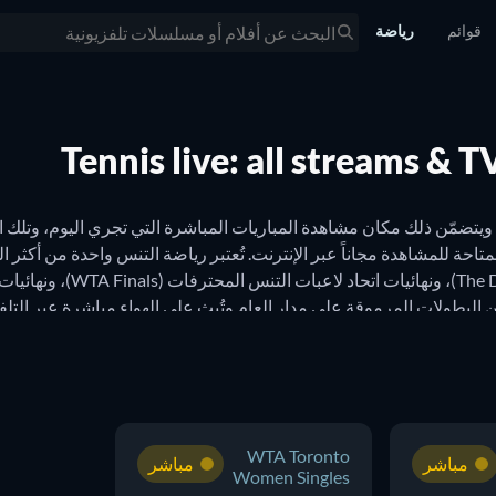
قوائم
رياضة
Tennis live: all streams & T
لى التلفزيون، لا تدعوا أي مباراة تفوتكم مع JustWatch.
WTA Toronto
مباشر
مباشر
Women Singles