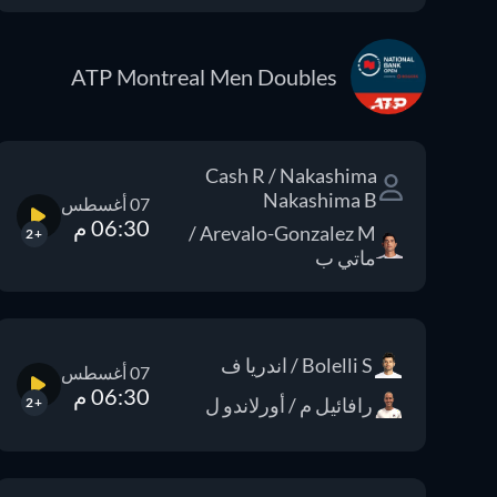
ATP Montreal Men Doubles
Cash R / Nakashima
Nakashima B
07 أغسطس
06:30 م
Arevalo-Gonzalez M /
+2
ماتي ب
Bolelli S / اندريا ف
07 أغسطس
06:30 م
رافائيل م / أورلاندو ل
+2