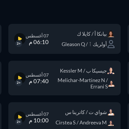
بيانكا أ / كايلا ك
07 أغسطس
06:10 م
أولريك ٱ / Gleason Q
+2
جيسيكا ب / Kessler M
07 أغسطس
Melichar-Martinez N /
07:40 م
+2
Errani S
شواي ت / كاترينا س
07 أغسطس
10:00 م
Cirstea S / Andreeva M
+2