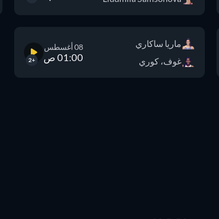
ماريا ساكاري
08 أغسطس
01:00 ص
غوف، كوري
+2