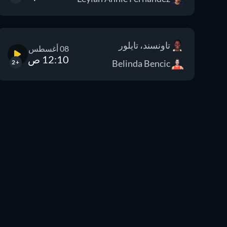
تاونسند، تايلور
08 أغسطس
12:10 ص
Belinda Bencic
+2