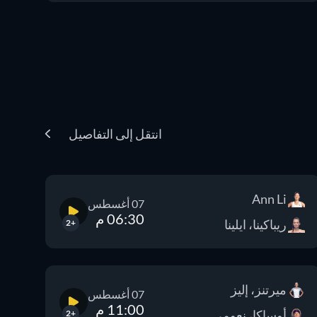
انتقل إلى التفاصيل
Ann Li
07 أغسطس
06:30 م
ريباكينا، ايلينا
+2
ميرتنز، إليز
07 أغسطس
11:00 م
أوساكا، نعومي
+2