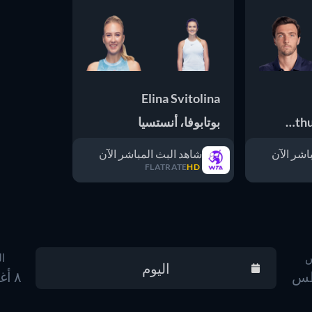
Elina Svitolina
Arth
بوتابوفا، أنستسيا
اشر الآن
شاهد البث المباشر الآن
FLATRATE
HD
س
ا
اليوم
إعادة ضبط
٨ أغسطس