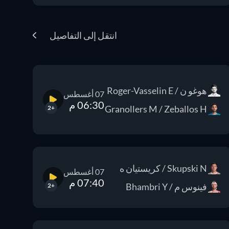
انتقل إلى التفاصيل
هوغو ن / Roger-Vasselin E
07 أغسطس
06:30 م
Granollers M / Zeballos H
+2
Skupski N / كريستيان ه
07 أغسطس
07:40 م
فينوس م / Bhambri Y
+2