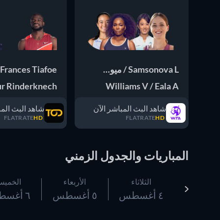
Doubles
Samsonova L / ميو ك
Frances Tiafoe
ur Rinderknech
Williams V / Eala A
شاهد البث المباشر الآن
شاهد البث المب
FLATRATE
HD
FLATRATE
HD
المباريات والجدول الزمني
الثلاثاء
الأربعاء
الخمي
٤ أغسطس
٥ أغسطس
٦ أغسطس