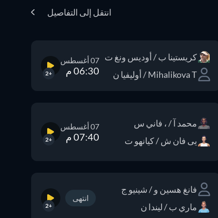
انتقل إلى التفاصيل
كريستينا ب / أوديس ونغ ت
07 أغسطس
06:30 م
Mihalikova T / أوليفيا ن
+2
محمد آ / ، فاني س
07 أغسطس
07:40 م
يى فان ش / كيانهو ت
+2
فانغ هسين و / شينيو ج
انتهى
ماري ب / ليندا ن
+2