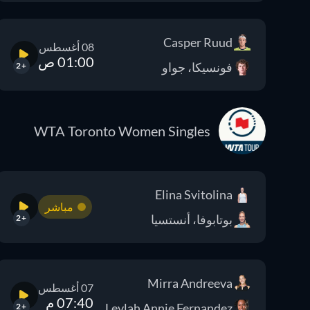
Casper Ruud
08 أغسطس
01:00 ص
فونسيكا، جواو
+2
WTA Toronto Women Singles
Elina Svitolina
مباشر
بوتابوفا، أنستسيا
+2
Mirra Andreeva
07 أغسطس
07:40 م
Leylah Annie Fernandez
+2