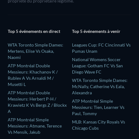
propriété du propriétaire légitime.
Top 5 événements en direct
Top 5 événements à venir
WTA Toronto Simple Dames:
Leagues Cup: FC Cincinnati Vs
Mertens, Elise Vs Osaka,
Pumas Unam
Naomi
National Womens Soccer
ATP Montréal Double
League: Gotham FC Vs San
Messieurs: Khachanov K /
Diego Wave FC
Rublev A Vs Arnaldi M /
WTA Toronto Simple Dames:
Musetti L
McNally, Catherine Vs Eala,
ATP Montréal Double
Alexandra
Messieurs: Herbert P-H /
ATP Montréal Simple
Krawietz K Vs Bergs Z / Blockx
Messieurs: Tien, Learner Vs
A
Paul, Tommy
ATP Montréal Simple
MLB: Kansas City Royals Vs
Messieurs: Atmane, Terence
Chicago Cubs
Vs Mensik, Jakub