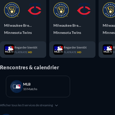
Milwaukee Brewers
Milwaukee Brewers
Milwau
Minnesota Twins
Minnesota Twins
Minnes
Regarder bientôt
Regarder bientôt
R
FLATRATE
HD
FLATRATE
HD
F
Rencontres & calendrier
MLB
10 Matchs
Afficher tous les 0 services de streaming