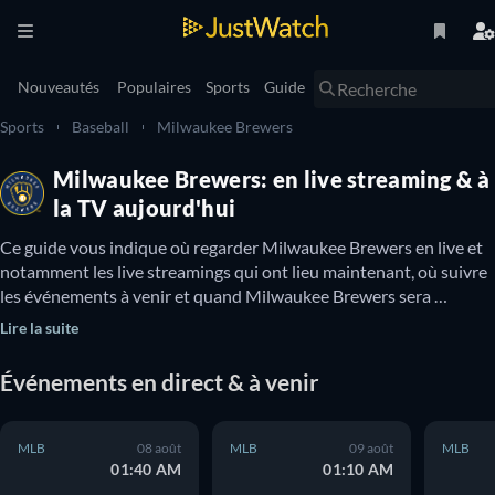
Nouveautés
Populaires
Sports
Guide
Sports
Baseball
Milwaukee Brewers
Milwaukee Brewers: en live streaming & à
la TV aujourd'hui
Ce guide vous indique où regarder Milwaukee Brewers en live et 
notamment les live streamings qui ont lieu maintenant, où suivre 
les événements à venir et quand Milwaukee Brewers sera 
disponible à la TV. Vous pouvez également découvrir s’il existe 
Lire la suite
des options pour regarder Milwaukee Brewers en ligne 
gratuitement.
Événements en direct & à venir
MLB
08 août
MLB
09 août
MLB
01:40 AM
01:10 AM