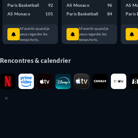
Paris Basketball
92
AS Monaco
96
AS M
AS Monaco
101
Paris Basketball
84
Paris 
M'avertir quand je
M'avertir quand je
peux regarder les
peux regarder les
temps forts..
temps forts..
Rencontres & calendrier