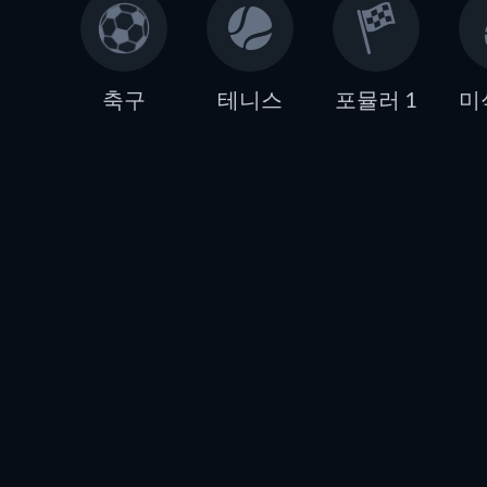
축구
테니스
포뮬러 1
미