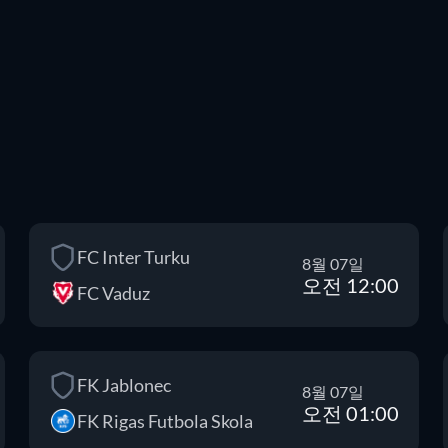
FC Inter Turku
8월 07일
오전 12:00
FC Vaduz
FK Jablonec
8월 07일
오전 01:00
FK Rigas Futbola Skola