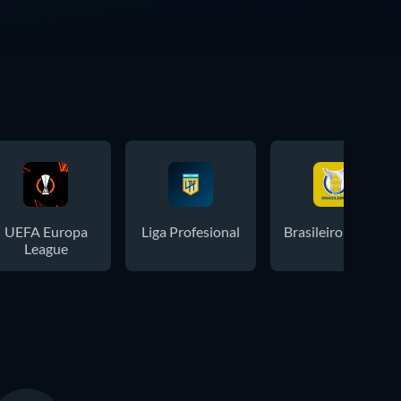
UEFA Europa
Liga Profesional
Brasileiro Serie A
League