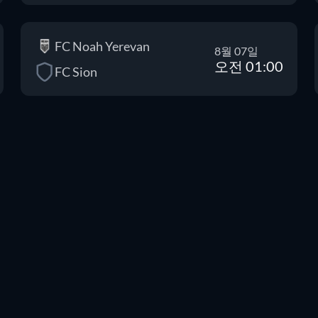
FC Noah Yerevan
8월 07일
오전 01:00
FC Sion