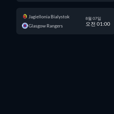
Jagiellonia Bialystok
8월 07일
오전 01:00
Glasgow Rangers