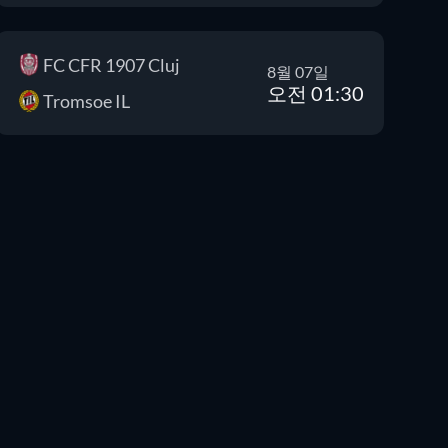
FC CFR 1907 Cluj
8월 07일
오전 01:30
Tromsoe IL