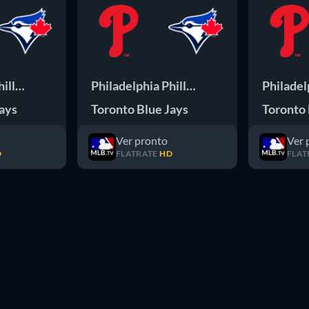
illies
Philadelphia Phillies
Philadel
Jays
Toronto Blue Jays
Toronto 
Ver pronto
Ver 
D
FLATRATE
HD
FLAT