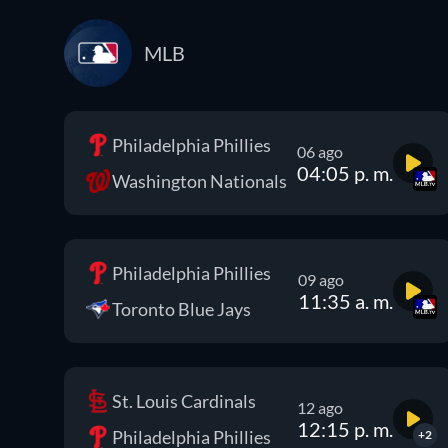
MLB
Philadelphia Phillies
06 ago
04:05 p. m.
Washington Nationals
Philadelphia Phillies
09 ago
11:35 a. m.
Toronto Blue Jays
St. Louis Cardinals
12 ago
12:15 p. m.
Philadelphia Phillies
+2