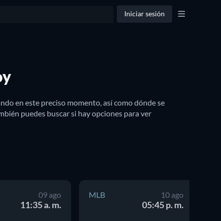
Iniciar sesión
oy
zando en este preciso momento, así como dónde se 
ambién puedes buscar si hay opciones para ver 
09 ago
MLB
10 ago
M
11:35 a. m.
05:45 p. m.