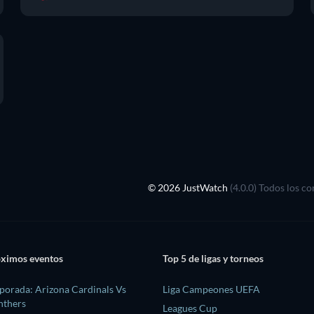
© 2026 JustWatch
(4.0.0) Todos los c
óximos eventos
Top 5 de ligas y torneos
orada: Arizona Cardinals Vs
Liga Campeones UEFA
nthers
Leagues Cup