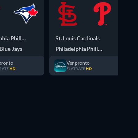
phia Phillies
St. Louis Cardinals
St
Blue Jays
Philadelphia Phillies
Ph
pronto
Ver pronto
RATE
HD
FLATRATE
HD