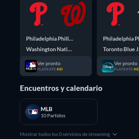
Philadelphia Phillies
Philadelphia Ph
Washington Nationals
Toronto Blue 
Ver pronto
Ver pronto
FLATRATE
HD
FLATRATE
H
Encuentros y calendario
MLB
10 Partidos
Mostrar todos los 0 servicios de streaming