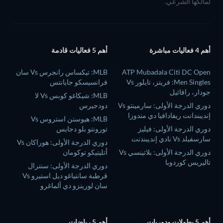
لمالكها الشرعي.
أهم 4 فعاليات مباشرة
أهم 5 فعاليات قادمة
ATP Mubadala Citi DC Open
MLB: تيكساس رانجرس Vs سان
Men Singles: فريتز، تايلور Vs
فرانسيسكو جايانتس
جودار، رافائيل
MLB: شيكاغو كوبس Vs لا
دوري الدرجة الأولى: سارمينتو Vs
دودجيرس
إنديبندانت ريفادافيا دي مندوزا
MLB: هيوستن استروس Vs
دوري الدرجة الأولى: فيليز
تورونتو بلو دجايس
سارسفيلد Vs نادي إنديبندنت
دوري الدرجة الأولى: هوراكان Vs
دوري الدرجة الأولى: بلاتينسي Vs
أتليتيكو توكومان
تاليريس كوردوبا
دوري الدرجة الأولى: سنترال
قرطبة سانتياغو ديل استيرو Vs
سان لورينزو دي ألماغرو
أهم 5 بطولات ودوريات
أهم 5 رياضات