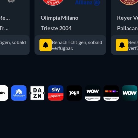
 Reggiana
Olimpia Milano
Reyer V
 Trento
Trieste 2004
Pallacan
igen, sobald
Benachrichtigen, sobald
Bena
verfügbar.
verf