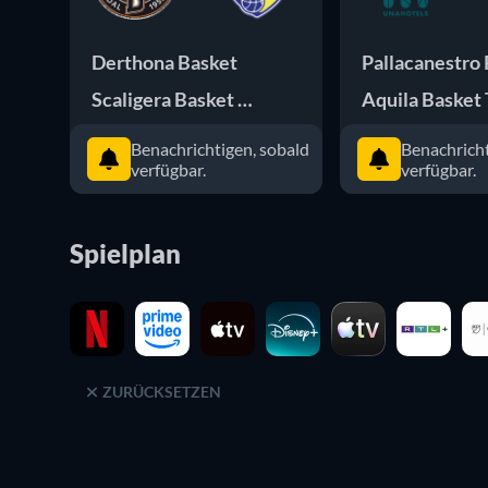
Derthona Basket
Pallacanestro
Scaligera Basket Verona
Aquila Basket
Benachrichtigen, sobald
Benachricht
verfügbar.
verfügbar.
Spielplan
ZURÜCKSETZEN