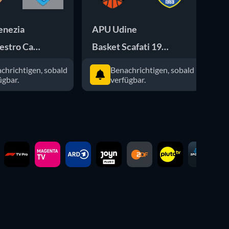
enezia
APU Udine
M
estro Cantù
Basket Scafati 1969
Na
chrichtigen, sobald
Benachrichtigen, sobald
ügbar.
verfügbar.