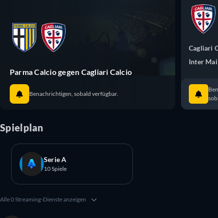
Cagliari 
Inter Ma
Parma Calcio gegen Cagliari Calcio
Ben
Benachrichtigen, sobald verfügbar.
sob
Spielplan
Serie A
10 Spiele
Alle 0 Streaming-Dienste anzeigen