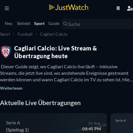
Neu
Beliebt
Sport
Guide
Sport
Fussball
Cagliari Calcio
Cagliari Calcio: Live Stream &
Übertragung heute
 Dieser Guide zeigt, wo Cagliari Calcio live läuft – inklusive 
Streams, die jetzt live sind, wo anstehende Ereignisse gestreamt 
werden können und wann Cagliari Calcio im TV zu sehen ist. Hier 
gibt es auch Infos dazu, ob Cagliari Calcio kostenlos online zu 
Weiterlesen
sehen ist. 
Aktuelle Live Übertragungen
Serie A
Serie A
22. Aug.
08:45 PM
(Spieltag 1)