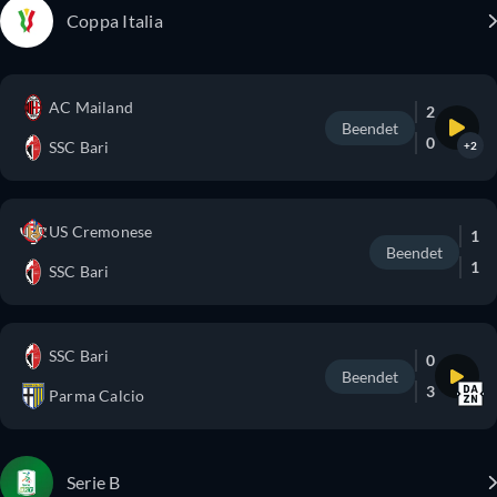
Coppa Italia
AC Mailand
2
Beendet
0
SSC Bari
+2
US Cremonese
1
Beendet
1
SSC Bari
SSC Bari
0
Beendet
3
Parma Calcio
Serie B