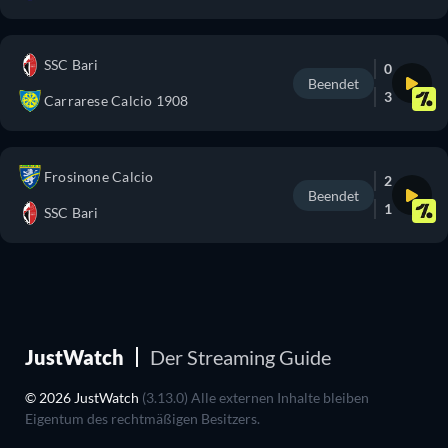
SSC Bari
0
Beendet
3
Carrarese Calcio 1908
Frosinone Calcio
2
Beendet
1
SSC Bari
JustWatch
Der Streaming Guide
© 2026 JustWatch
(3.13.0) Alle externen Inhalte bleiben
Eigentum des rechtmäßigen Besitzers.