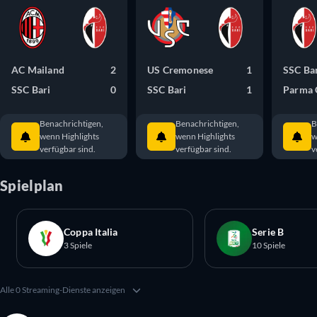
AC Mailand
2
US Cremonese
1
SSC Ba
SSC Bari
0
SSC Bari
1
Parma 
Benachrichtigen,
Benachrichtigen,
B
wenn Highlights
wenn Highlights
w
verfügbar sind.
verfügbar sind.
v
Spielplan
Coppa Italia
Serie B
3 Spiele
10 Spiele
Alle 0 Streaming-Dienste anzeigen