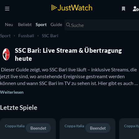
Neu
Beliebt
Sport
Guide
Sport
Fussball
SSC Bari
SSC Bari: Live Stream & Übertragung
heute
 Dieser Guide zeigt, wo SSC Bari live läuft – inklusive Streams, die 
jetzt live sind, wo anstehende Ereignisse gestreamt werden 
können und wann SSC Bari im TV zu sehen ist. Hier gibt es auch 
Infos dazu, ob SSC Bari kostenlos online zu sehen ist. 
Weiterlesen
Letzte Spiele
Coppa Italia
Coppa Italia
Coppa Ita
Beendet
Beendet