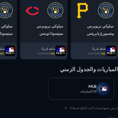
ميلوكي بريويرس
ميلوكي بريويرس
ميلوكي بر
پيتسبورغ پايريتس
مينيسوتا توينس
مينيسوتا ت
شاهد قريبًا
شاهد قريبًا
شاهد قر
ATE
HD
FLATRATE
HD
FLATRATE
HD
مباريات والجدول الزمني
MLB
10 المباريات
 جميع خدمات البث البالغ عددها 0