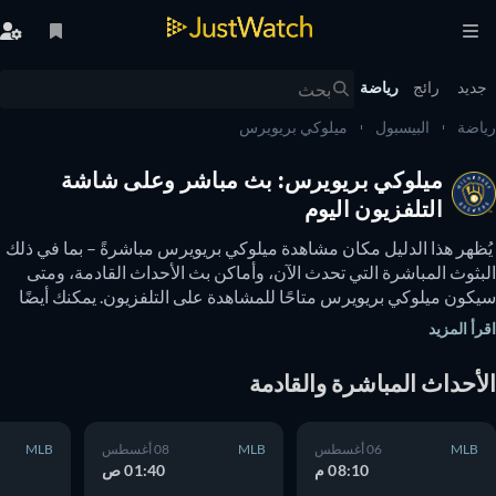
يد
رائج
رياضة
ضة
البيسبول
ميلوكي بريويرس
ميلوكي بريويرس: بث مباشر وعلى شاشة
التلفزيون اليوم
 يُظهر هذا الدليل مكان مشاهدة ميلوكي بريويرس مباشرةً – بما في ذلك 
البثوث المباشرة التي تحدث الآن، وأماكن بث الأحداث القادمة، ومتى 
سيكون ميلوكي بريويرس متاحًا للمشاهدة على التلفزيون. يمكنك أيضًا 
معرفة ما إذا كانت هناك خيارات لمشاهدة ميلوكي بريويرس عبر 
أ المزيد
نترنت مجانًا. 
أحداث المباشرة والقادمة
MLB
06 أغسطس
MLB
08 أغسطس
MLB
08:10 م
01:40 ص