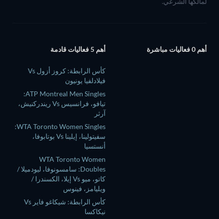
لمالكها الشرعي.
أهم 0 فعاليات مباشرة
أهم 5 فعاليات قادمة
كأس الرابطة: كروز أزول Vs
فيلادلفيا يونيون
ATP Montreal Men Singles:
تيافو، فرانسيس Vs ريندركنيش،
آرثر
WTA Toronto Women Singles:
سفيتولينا، إيلينا Vs بوتابوفا،
أنستسيا
WTA Toronto Women
Doubles: سامسونوفا، ليودميلا /
كاتو، ميو Vs إيلا، الكسندرا /
ويليامز، فينوس
كأس الرابطة: شيكاغو فاير Vs
نيكاكسا