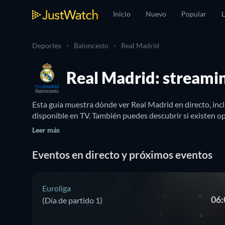
Inicio
Nuevo
Popular
L
Deportes
Baloncesto
Real Madrid
Real Madrid: streamin
Esta guía muestra dónde ver Real Madrid en directo, in
disponible en TV. También puedes descubrir si existen op
Leer más
Eventos en directo y próximos eventos
Euroliga
06:
(Día de partido 1)