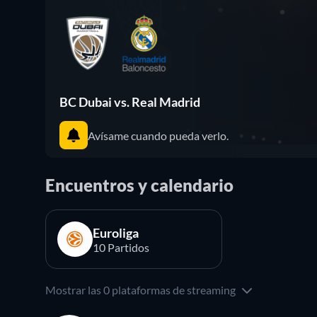
BC Dubai vs. Real Madrid
Avísame cuando pueda verlo.
Encuentros y calendario
Euroliga
10 Partidos
Mostrar las 0 plataformas de streaming