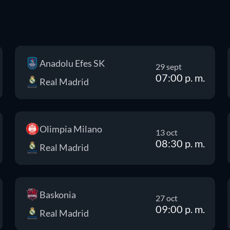
Anadolu Efes SK
29 sept
07:00 p. m.
Real Madrid
Olimpia Milano
13 oct
08:30 p. m.
Real Madrid
Baskonia
27 oct
09:00 p. m.
Real Madrid