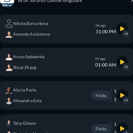
WTA Toronto Donne Singolare
Nikola Bartunkova
06 ago
11:00 PM
Amanda Anisimova
+3
Aryna Sabalenka
07 ago
01:00 AM
Shuai Zhang
+3
Alycia Parks
1
Finito
2
Alexandra Eala
+3
Talia Gibson
1
Finito
2