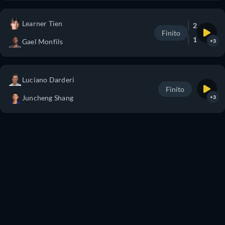
Learner Tien
2
Finito
1
Gael Monfils
+3
Luciano Darderi
Finito
Juncheng Shang
+3