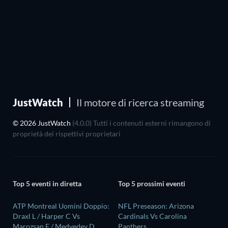
JustWatch
Il motore di ricerca streaming
© 2026 JustWatch
(4.0.0) Tutti i contenuti esterni rimangono di
proprietà dei rispettivi proprietari
Top 5 eventi in diretta
Top 5 prossimi eventi
ATP Montreal Uomini Doppio:
NFL Preseason: Arizona
Draxl L / Harper C Vs
Cardinals Vs Carolina
Marozsan F / Medvedev D
Panthers