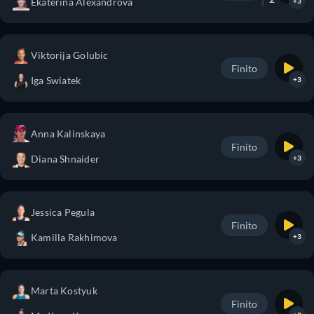
Ekaterina Alexandrova
+3
Viktorija Golubic
Finito
Iga Swiatek
+3
Anna Kalinskaya
Finito
Diana Shnaider
+3
Jessica Pegula
Finito
Kamilla Rakhimova
+3
Marta Kostyuk
Finito