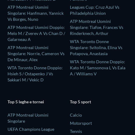
ATP Montreal Uomini
Leagues Cup: Cruz Azul Vs
Singolare: Hanfmann, Yannick
Philadelphia Union
Vs Borges, Nuno
ATP Montreal Uomini
ATP Montreal Uomini Doppio:
Singolare: Tiafoe, Frances Vs
Melo M / Zverev A Vs Chan D /
Rinderknech, Arthur
Galarneau A
WTA Toronto Donne
ATP Montreal Uomini
Singolare: Svitolina, Elina Vs
Singolare: Norrie, Cameron Vs
Potapova, Anastasia
De Minaur, Alex
WTA Toronto Donne Doppio:
WTA Toronto Donne Doppio:
Kato M / Samsonova L Vs Eala
Hsieh S / Ostapenko J Vs
A / Williams V
Sakkari M / Vekic D
Top 5 leghe e tornei
Top 5 sport
ATP Montreal Uomini
Calcio
Singolare
Motorsport
UEFA Champions League
Tennis