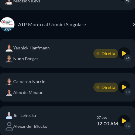
Madison Keys
+3
ATP Montreal Uomini Singolare
Yannick Hanfmann
Diretta
Nuno Borges
+3
Cameron Norrie
Diretta
Alex de Minaur
+3
Jiri Lehecka
07 ago
12:00 AM
Alexander Blockx
+3