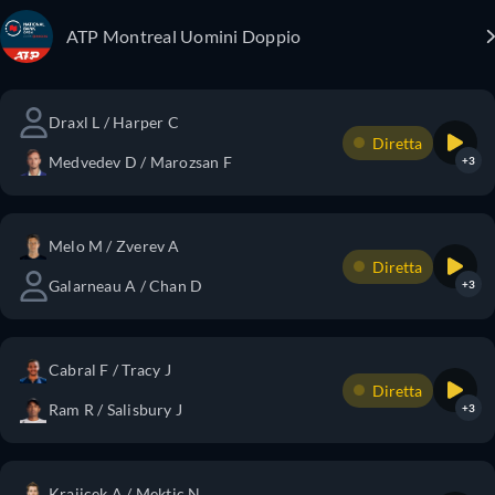
ATP Montreal Uomini Doppio
Draxl L / Harper C
Diretta
Medvedev D / Marozsan F
+3
Melo M / Zverev A
Diretta
Galarneau A / Chan D
+3
Cabral F / Tracy J
Diretta
Ram R / Salisbury J
+3
Krajicek A / Mektic N