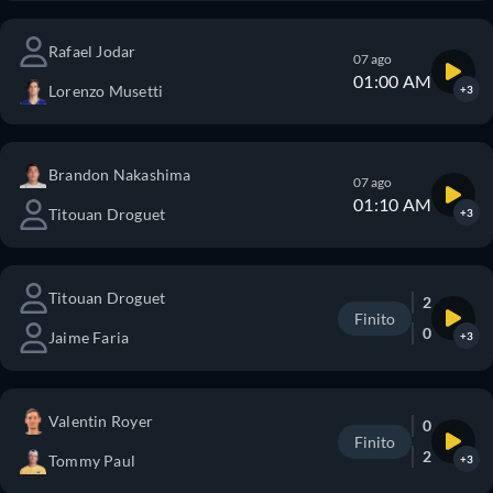
Rafael Jodar
07 ago
01:00 AM
Lorenzo Musetti
+3
Brandon Nakashima
07 ago
01:10 AM
Titouan Droguet
+3
Titouan Droguet
2
Finito
0
Jaime Faria
+3
Valentin Royer
0
Finito
2
Tommy Paul
+3