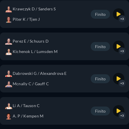
Krawczyk D / Sanders S
Finito
Piter K / Tjen J
+3
Perez E / Schuurs D
Finito
Kichenok L / Lumsden M
+3
Dabrowski G / Alexandrova E
Finito
Mcnally C / Gauff C
+3
Li A / Tauson C
Finito
A. P / Kempen M
+3