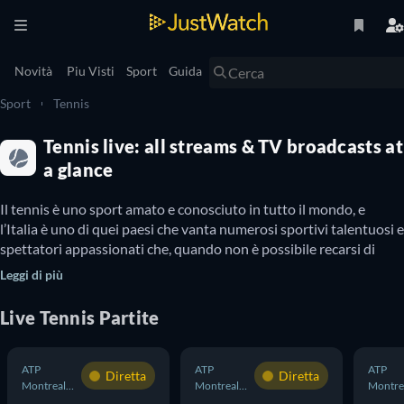
Novità
Piu Visti
Sport
Guida
Sport
Tennis
Tennis live: all streams & TV broadcasts at
a glance
Il tennis è uno sport amato e conosciuto in tutto il mondo, e 
l’Italia è uno di quei paesi che vanta numerosi sportivi talentuosi e 
spettatori appassionati che, quando non è possibile recarsi di 
Leggi di più
Dove guardare le partite di tennis dall’Italia
Live
Tennis
Partite
Ai tornei prestigiosi al mondo partecipano tutti i più noti 
campioni di tennis. Tra questi, c’è il campione bulgaro 
Grigor 
ATP
ATP
ATP
Diretta
Diretta
Dimitrov
, la campionessa ucraina 
Marta Kostyuk
 e il campione 
Montreal
Montreal
Montre
russo 
Alexander Bublik
, i quali giocano insieme a moltissimi altri 
Uomini
Uomini
Uomini