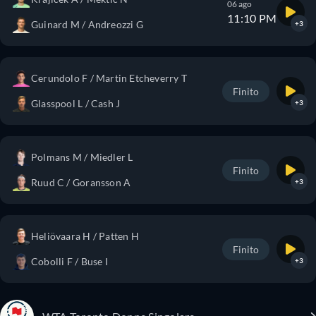
06 ago
11:10 PM
Guinard M / Andreozzi G
+3
Cerundolo F / Martin Etcheverry T
Finito
Glasspool L / Cash J
+3
Polmans M / Miedler L
Finito
Ruud C / Goransson A
+3
Heliövaara H / Patten H
Finito
Cobolli F / Buse I
+3