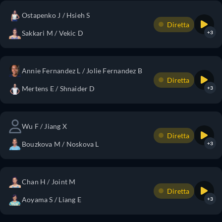
Ostapenko J / Hsieh S
Diretta
Sakkari M / Vekic D
+3
Annie Fernandez L / Jolie Fernandez B
Diretta
Mertens E / Shnaider D
+3
Wu F / Jiang X
Diretta
Bouzkova M / Noskova L
+3
Chan H / Joint M
Diretta
Aoyama S / Liang E
+3