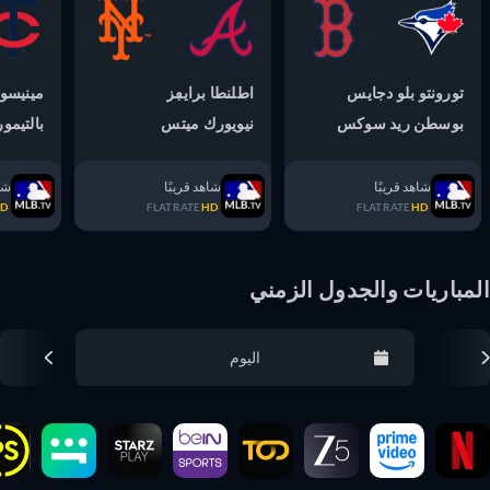
تورونتو بلو دجايس
اطلنطا برايڢز
مينيسوتا 
بوسطن ريد سوكس
نيويورك ميتس
بالتيمور ا
شاهد قريبًا
شاهد قريبًا
شاهد ق
TE
HD
FLATRATE
HD
FLATRATE
HD
مباريات والجدول الزمني
اليوم
إعادة ضبط