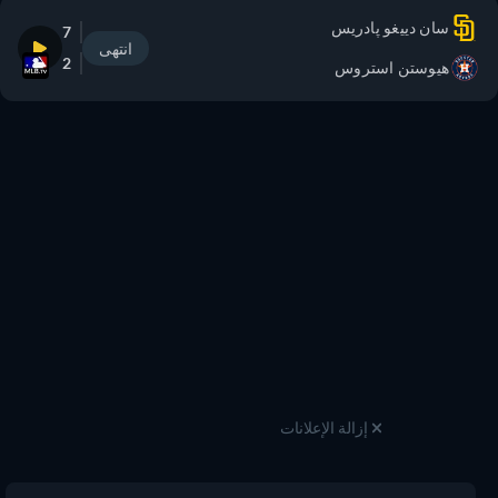
سان دييغو پادريس
7
انتهى
2
هيوستن استروس
إزالة الإعلانات