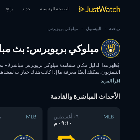
الصفحة الرئيسية
جديد
رائج
رياضة
البيسبول
ميلوكي بريويرس
ميلوكي بريويرس: بث مبا
التلفزيون. يمكنك أيضًا معرفة ما إذا كانت هناك خيارات لمشاهدة
اقرأ المزيد
الأحداث المباشرة والقادمة
MLB
٠٦ أغسطس
MLB
٠٨
٠٩:١٠ م