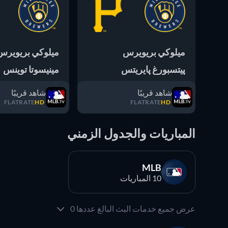
ميلوكي بريويرس
ميلوكي بريويرس
پيتسبورغ پايريتس
مينيسوتا توينس
شاهد قريبًا
شاهد قريبًا
FLATRATE
HD
FLATRATE
HD
المباريات والجدول الزمني
MLB
10 المباريات
عرض جميع خدمات البث البالغ عددها 0