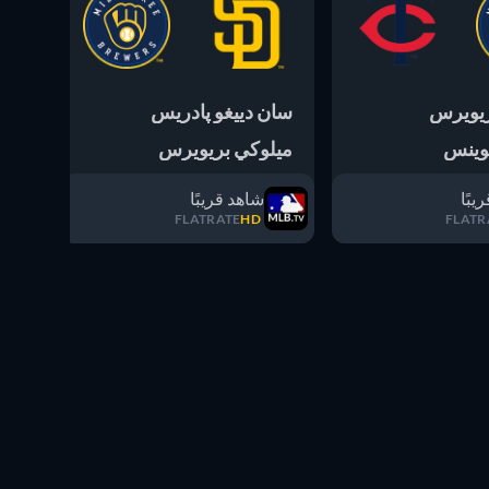
ريويرس
سان دييغو پادريس
سان
توينس
ميلوكي بريويرس
ميل
يبًا
شاهد قريبًا
FLATRATE
HD
FLATR