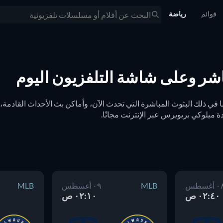
قوائم
رياضة
شر وعلى شاشة التلفزيون اليوم
 ميلوكي بريويرس عبر الإنترنت مجانًا. 
 أغسطس
MLB
٠٩ أغسطس
MLB
٠٢:٤٠ ص
٠٢:١٠ ص