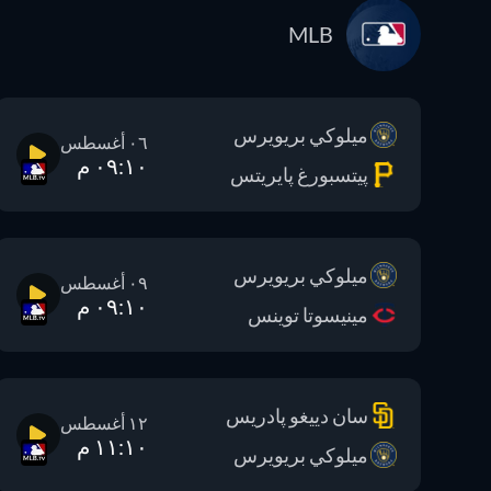
MLB
ميلوكي بريويرس
٠٦ أغسطس
٠٩:١٠ م
پيتسبورغ پايريتس
ميلوكي بريويرس
٠٩ أغسطس
٠٩:١٠ م
مينيسوتا توينس
سان دييغو پادريس
١٢ أغسطس
١١:١٠ م
ميلوكي بريويرس