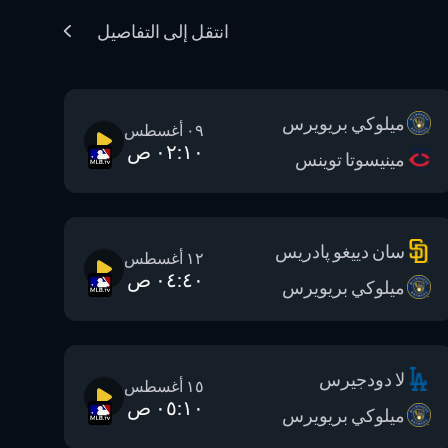
انتقل إلى التفاصيل
ميلوكي بريويرس
٠٩ أغسطس
٠٢:١٠ ص
مينيسوتا توينس
سان دييغو پادريس
١٢ أغسطس
٠٤:٤٠ ص
ميلوكي بريويرس
لا دودجيرس
١٥ أغسطس
٠٥:١٠ ص
ميلوكي بريويرس