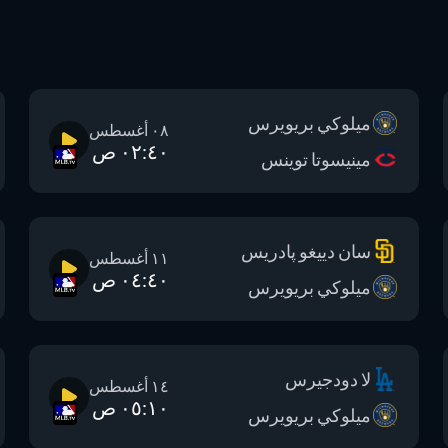
ميلوكي بريويرس
٠٨ أغسطس
٠٢:٤٠ ص
مينيسوتا توينس
سان دييغو پادريس
١١ أغسطس
٠٤:٤٠ ص
ميلوكي بريويرس
لا دودجيرس
١٤ أغسطس
٠٥:١٠ ص
ميلوكي بريويرس