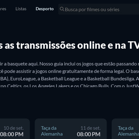
res
Listas
Desporto
s as transmissões online e na T
ir a basquete aqui. Nosso guia inclui os jogos que estão passando 
ê pode assistir a jogos online gratuitamente de forma legal. O b
BA), EuroLeague, a Basketball League e a Basketball Bundesliga. 
n Celtics, os Los Angeles Lakers e os Chicago Bulls. Com o JustWa
m único jogo.
10 de set.
Taça da
11 de set.
Taça da
08:00 PM
Alemanha
08:00 PM
Alemanh