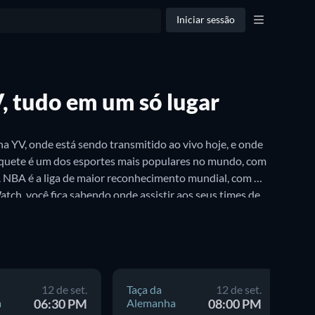
Iniciar sessão
V, tudo em um só lugar
na YV, onde está sendo transmitido ao vivo hoje, e onde 
asquete é um dos esportes mais populares no mundo, com 
A NBA é a liga de maior reconhecimento mundial, com 
tch, você fica sabendo onde assistir aos seus times de 
12 de set.
Taça da
12 de set.
Ta
a
06:30 PM
Alemanha
08:00 PM
Al