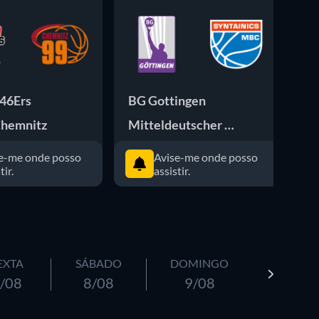
 46Ers
BG Gottingen
Vf
Chemnitz
Mitteldeutscher BC
Ri
e-me onde posso
Avise-me onde posso
tir.
assistir.
EXTA
SÁBADO
DOMINGO
/08
8/08
9/08