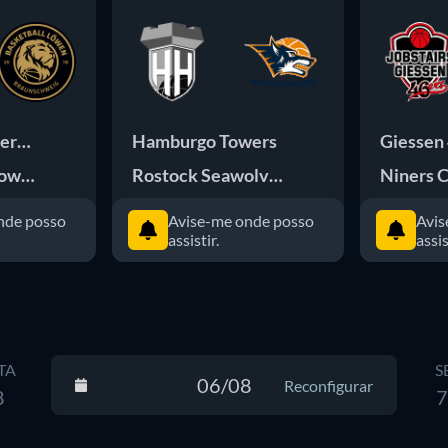
merhaven
Hamburgo Towers
Giessen
Lowen Braunschweig
Rostock Seawolves
Niners 
nde posso
Avise-me onde posso
Avis
assistir.
assis
TA
S
06/08
Reconfigurar
8
7