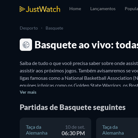
Home
Lançamentos
Popula
Desporto
Basquete
Basquete ao vivo: toda
Saiba de tudo o que você precisa saber sobre onde assist
assistir aos próximos jogos. Também avisamremos se voc
ligas famosas como a National Basketball Association (N
equipes icônicas como os Golden State Warriors, os Bosto
Ver mais
basquete e competições favoritos – para nunca perder u
Partidas de Basquete seguintes
Taça da
10 de set.
Taça da
Alemanha
06:30 PM
Alemanha