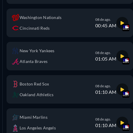
Washington Nationals
08 de ago.
00:45 AM
Cincinnati Reds
New York Yankees
08 de ago.
01:05 AM
Atlanta Braves
Boston Red Sox
08 de ago.
01:10 AM
Oakland Athletics
Miami Marlins
08 de ago.
01:10 AM
Los Angeles Angels