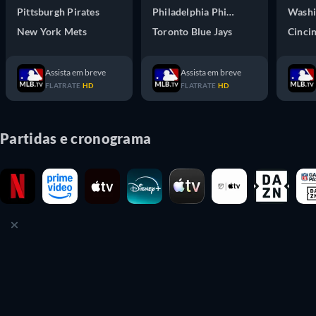
Pittsburgh Pirates
Philadelphia Phillies
Washi
New York Mets
Toronto Blue Jays
Cinci
Assista em breve
Assista em breve
FLATRATE
HD
FLATRATE
HD
Partidas e cronograma