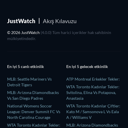
JustWatch
Akış Kılavuzu
© 2026 JustWatch
(4.0.0) Tüm harici içerikler hak sahibinin
mülkiyetindedir.
En iyi 5 canlı etkinlik
En iyi 5 gelecek etkinlik
MLB: Seattle Mariners Vs
ATP Montreal Erkekler Tekler:
Detroit Tigers
WTA Toronto Kadınlar Tekler:
MLB: Arizona Diamondbacks
Svitolina, Elina Vs Potapova,
Vs San Diego Padres
Anastasia
National Womens Soccer
WTA Toronto Kadınlar Çiftler:
League: Denver Summit FC Vs
Kato M / Samsonova L Vs Eala
North Carolina Courage
A / Williams V
WTA Toronto Kadınlar Tekler:
MLB: Arizona Diamondbacks