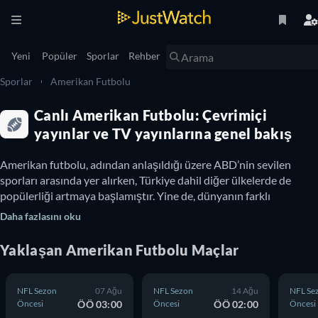
Yeni
Popüler
Sporlar
Rehber
Sporlar
Amerikan Futbolu
Canlı Amerikan Futbolu: Çevrimiçi
yayınlar ve TV yayınlarına genel bakış
Amerikan futbolu, adından anlaşıldığı üzere ABD’nin sevilen 
sporları arasında yer alırken, Türkiye dahil diğer ülkelerde de 
popülerliği artmaya başlamıştır. Yine de, dünyanın farklı 
yerlerinde farklı dönemlerde gerçekleşen maçları veya kupaları 
Daha fazlasını oku
takip etmek oldukça zor olabilir. JustWatch olarak hazırladığımız 
Amerikan futbolu rehberi sayesinde hiç çaba sarf etmeden tüm 
Yaklaşan
Amerikan Futbolu
Maçlar
Türkiye’de Amerikan futbolunu nereden 
NFL Sezon
07 Ağu
NFL Sezon
14 Ağu
NFL Se
izleyebilirim?
Öncesi
ÖÖ 03:00
Öncesi
ÖÖ 02:00
Öncesi