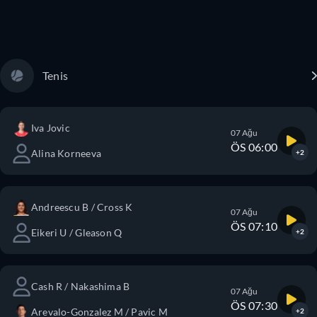
Tenis
Iva Jovic
07 Ağu
ÖS 06:00
Alina Korneeva
+2
Andreescu B / Cross K
07 Ağu
ÖS 07:10
Eikeri U / Gleason Q
+2
Cash R / Nakashima B
07 Ağu
ÖS 07:30
Arevalo-Gonzalez M / Pavic M
+2