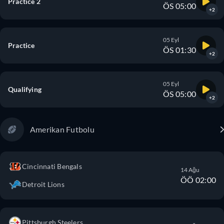
Practice 2
ÖS 05:00
+2
05 Eyl
Practice
ÖS 01:30
+2
05 Eyl
Qualifying
ÖS 05:00
+2
Amerikan Futbolu
Cincinnati Bengals
14 Ağu
ÖÖ 02:00
Detroit Lions
Pittsburgh Steelers