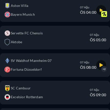
Aston Villa
07 Ağu
ÖS 04:00
Bayern Munich
Servette FC Chenois
07 Ağu
ÖS 05:00
Aktobe
SV Waldhof Mannheim 07
07 Ağu
ÖS 08:00
Fortuna Düsseldorf
+2
SC Cambuur
07 Ağu
ÖS 09:00
Excelsior Rotterdam