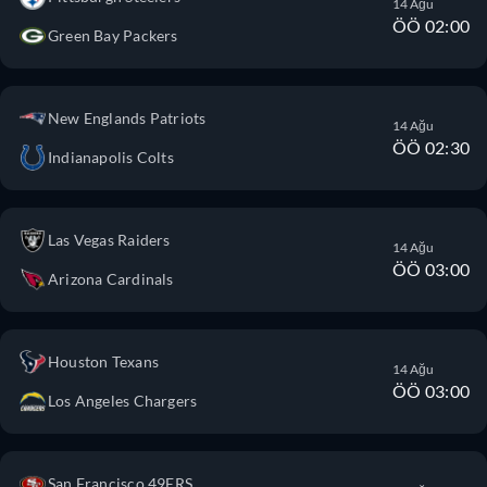
14 Ağu
ÖÖ 02:00
Green Bay Packers
New Englands Patriots
14 Ağu
ÖÖ 02:30
Indianapolis Colts
Las Vegas Raiders
14 Ağu
ÖÖ 03:00
Arizona Cardinals
Houston Texans
14 Ağu
ÖÖ 03:00
Los Angeles Chargers
San Francisco 49ERS