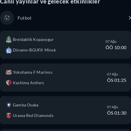
Canlı yayınlar ve gelecek etkinlikler
Futbol
Breidablik Kopavogur
07 Ağu
ÖÖ 10:00
Dinamo-BGUFK Minsk
Yokohama F Marinos
07 Ağu
ÖS 01:25
Kashima Antlers
Gamba Osaka
07 Ağu
ÖS 01:30
Urawa Red Diamonds