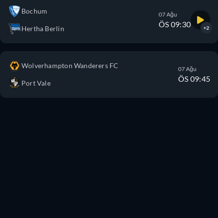
Bochum
07 Ağu
ÖS 09:30
Hertha Berlin
+2
Wolverhampton Wanderers FC
07 Ağu
ÖS 09:45
Port Vale