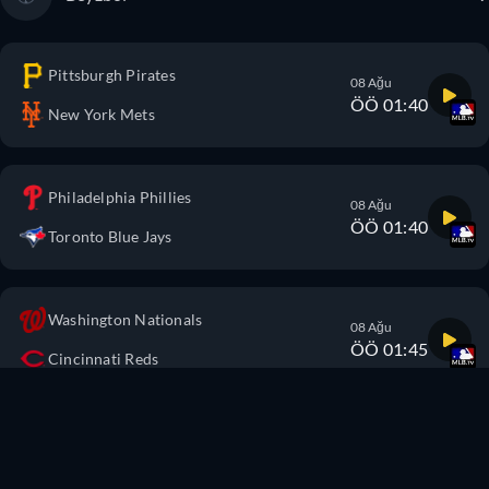
Pittsburgh Pirates
08 Ağu
ÖÖ 01:40
New York Mets
Philadelphia Phillies
08 Ağu
ÖÖ 01:40
Toronto Blue Jays
Washington Nationals
08 Ağu
ÖÖ 01:45
Cincinnati Reds
New York Yankees
08 Ağu
ÖÖ 02:05
Atlanta Braves