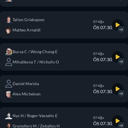
Tallon Griekspoor
07 Ağu
ÖS 07:30
Matteo Arnaldi
+2
Bucsa C / Wong Chong E
07 Ağu
ÖS 07:30
Mihalikova T / Nicholls O
+2
Daniel Merida
07 Ağu
ÖS 07:30
Alex Michelsen
+2
Nys H / Roger-Vasselin E
07 Ağu
ÖS 07:30
Granollers M / Zeballos H
+2