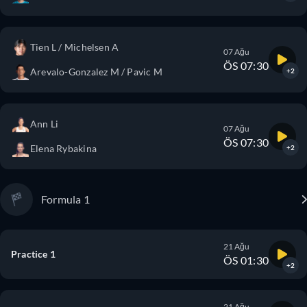
Tien L / Michelsen A
07 Ağu
ÖS 07:30
Arevalo-Gonzalez M / Pavic M
+2
Ann Li
07 Ağu
ÖS 07:30
Elena Rybakina
+2
Formula 1
21 Ağu
Practice 1
ÖS 01:30
+2
21 Ağu