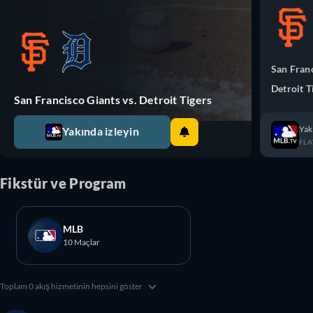
San Fran
Detroit T
San Francisco Giants vs. Detroit Tigers
Yak
Yakında izleyin
FLA
Fikstür ve Program
MLB
10 Maçlar
Toplam 0 akış hizmetinin hepsini göster