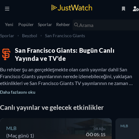
Yeni
Popüler
Sporlar
Rehber
Sporlar
Beyzbol
San Francisco Giants
San Francisco Giants: Bugün Canlı
Yayında ve TV'de
Bu rehber şu an gerçekleşmekte olan canlı yayınlar dahil San 
Francisco Giants yayınlarının nerede izlenebileceğini, yaklaşan 
etkinlikleri ve San Francisco Giants TV yayınlarının ne zaman 
izlenebileceğini gösterir. Ayrıca çevrimiçi ücretsiz San Francisco 
Daha fazlasını oku
Giants izleme seçenekleri olup olmadığını da burada 
öğrenebilirsiniz.
Canlı yayınlar ve gelecek etkinlikler
MLB
MLB
08 Ağu
ÖÖ 05:15
(Maç günü 1)