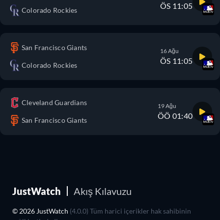
ÖS 11:05
Colorado Rockies
San Francisco Giants
16 Ağu
ÖS 11:05
Colorado Rockies
Cleveland Guardians
19 Ağu
ÖÖ 01:40
San Francisco Giants
JustWatch
Akış Kılavuzu
© 2026 JustWatch
(4.0.0) Tüm harici içerikler hak sahibinin