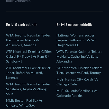
mülkiyetindedir.
En iyi 5 canlı etkinlik
En iyi 5 gelecek etkinlik
WTA Toronto Kadınlar Tekler:
National Womens Soccer
Bartunkova, Nikola Vs
League: Gotham FC Vs San
Anisimova, Amanda
Diego Wave FC
ATP Montreal Erkekler Çiftler:
WTA Toronto Kadınlar Tekler:
Cabral F / Tracy J Vs Ram R /
McNally, Catherine Vs Eala,
Salisbury J
Alexandra
ATP Montreal Erkekler Tekler:
ATP Montreal Erkekler Tekler:
Jodar, Rafael Vs Musetti,
Tien, Learner Vs Paul, Tommy
Lorenzo
MLB: Kansas City Royals Vs
WTA Toronto Kadınlar Tekler:
Chicago Cubs
Sabalenka, Aryna Vs Zhang,
MLB: St. Louis Cardinals Vs
Shuai
Colorado Rockies
MLB: Boston Red Sox Vs
Chicago White Sox