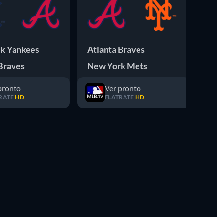
k Yankees
Atlanta Braves
At
Braves
New York Mets
Ne
pronto
Ver pronto
RATE
HD
FLATRATE
HD