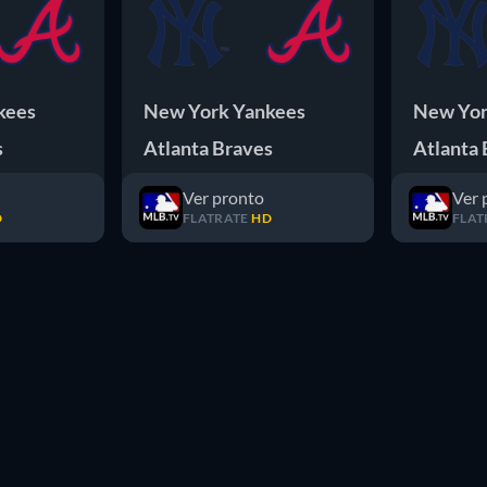
kees
New York Yankees
New Yor
s
Atlanta Braves
Atlanta 
Ver pronto
Ver 
D
FLATRATE
HD
FLAT