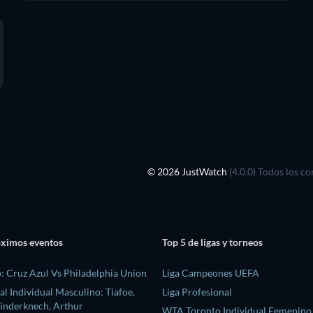
© 2026 JustWatch
(4.0.0) Todos los c
óximos eventos
Top 5 de ligas y torneos
: Cruz Azul Vs Philadelphia Union
Liga Campeones UEFA
l Individual Masculino: Tiafoe,
Liga Profesional
Rinderknech, Arthur
WTA Toronto Individual Femenino