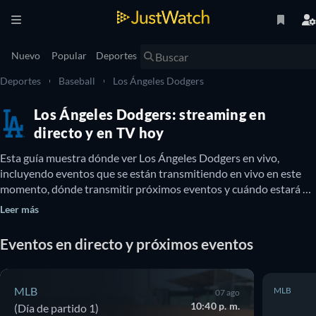
Nuevo
Popular
Deportes
Deportes
Baseball
Los Ángeles Dodgers
Los Ángeles Dodgers: streaming en
directo y en TV hoy
Esta guía muestra dónde ver Los Ángeles Dodgers en vivo, 
incluyendo eventos que se están transmitiendo en vivo en este 
momento, dónde transmitir próximos eventos y cuándo estará 
disponible Los Ángeles Dodgers en TV. También podés enterarte 
Leer más
si hay opciones para ver Los Ángeles Dodgers online gratis.
Eventos en directo y próximos eventos
MLB
MLB
07 ago
10:40 p. m.
(Día de partido 1)