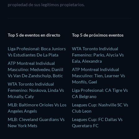
propiedad de sus legítimos propietarios.
Top 5 de eventos en directo
Top 5 de próximos eventos
Liga Profesional: Boca Juniors
WTA Toronto Individual
Vs Estudiantes De La Plata
Femenino: Parks, Alycia Vs
Eala, Alexandra
ATP Montreal Individual
Masculino: Medvedev, Daniil
ATP Montreal Individual
Vs Van De Zandschulp, Botic
Masculino: Tien, Learner Vs
Monfils, Gael
WTA Toronto Individual
Femenino: Noskova, Linda Vs
Liga Profesional: CA Tigre Vs
Mcnally, Caty
CA Belgrano
MLB: Baltimore Orioles Vs Los
Leagues Cup: Nashville SC Vs
Angeles Angels
Club Leon
MLB: Cleveland Guardians Vs
Leagues Cup: FC Dallas Vs
New York Mets
Queretaro FC