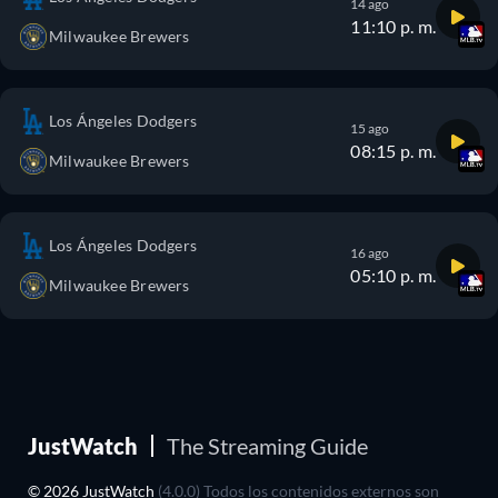
14 ago
11:10 p. m.
Milwaukee Brewers
Los Ángeles Dodgers
15 ago
08:15 p. m.
Milwaukee Brewers
Los Ángeles Dodgers
16 ago
05:10 p. m.
Milwaukee Brewers
JustWatch
The Streaming Guide
© 2026 JustWatch
(4.0.0) Todos los contenidos externos son