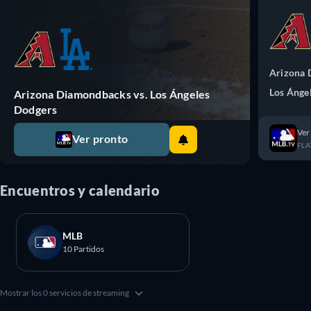
Arizona
Los Ánge
Arizona Diamondbacks vs. Los Ángeles
Dodgers
Ver
Ver pronto
FLA
Encuentros y calendario
MLB
10 Partidos
Mostrar los 0 servicios de streaming