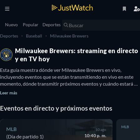
Nuevo
Popular
Deportes
Deportes
Baseball
Milwaukee Brewers
Milwaukee Brewers: streaming en directo
y en TV hoy
Esta guía muestra dónde ver Milwaukee Brewers en vivo, 
incluyendo eventos que se están transmitiendo en vivo en este 
momento, dónde transmitir próximos eventos y cuándo estará 
disponible Milwaukee Brewers en TV. También podés enterarte si 
Leer más
hay opciones para ver Milwaukee Brewers online gratis.
Eventos en directo y próximos eventos
MLB
MLB
10 ago
10:40 p. m.
(Día de partido 1)