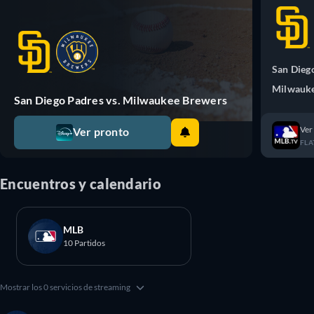
San Dieg
Milwauk
San Diego Padres vs. Milwaukee Brewers
Ver
Ver pronto
FLA
Encuentros y calendario
MLB
10 Partidos
Mostrar los 0 servicios de streaming