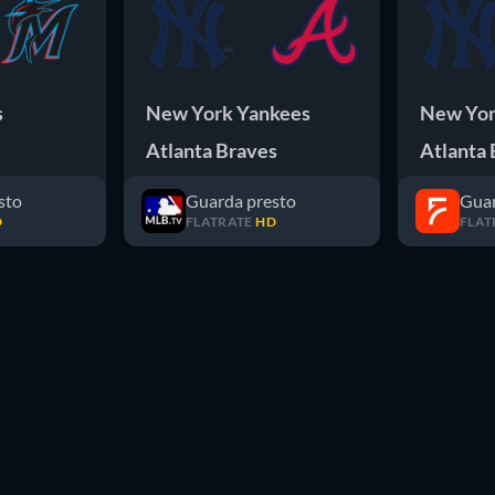
s
New York Yankees
New Yor
Atlanta Braves
Atlanta 
sto
Guarda presto
Guar
D
FLATRATE
HD
FLAT