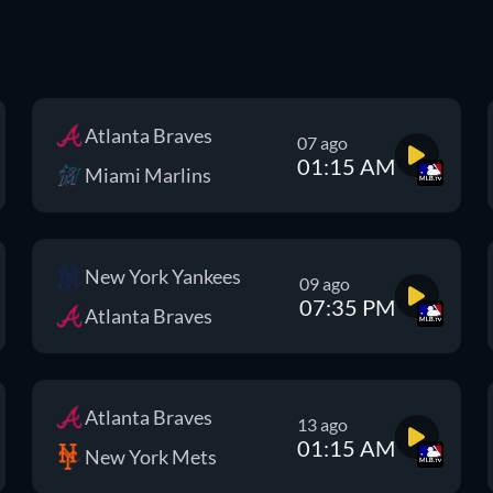
Atlanta Braves
07 ago
01:15 AM
Miami Marlins
New York Yankees
09 ago
07:35 PM
Atlanta Braves
Atlanta Braves
13 ago
01:15 AM
New York Mets