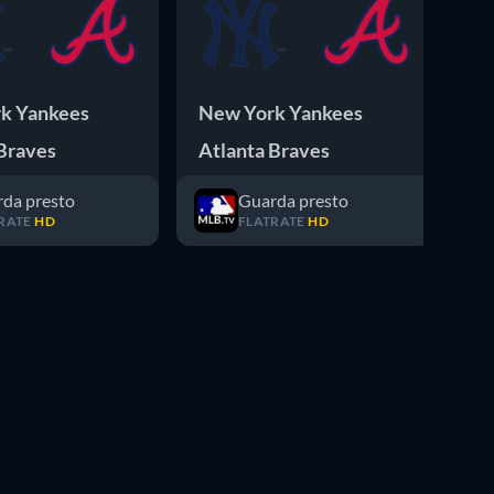
k Yankees
New York Yankees
At
Braves
Atlanta Braves
Ne
da presto
Guarda presto
RATE
HD
FLATRATE
HD