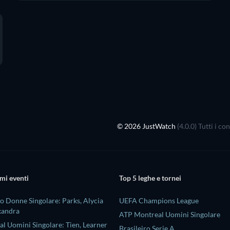
© 2026 JustWatch
(4.0.0) Tutti i c
mi eventi
Top 5 leghe e tornei
 Donne Singolare: Parks, Alycia
UEFA Champions League
xandra
ATP Montreal Uomini Singolare
l Uomini Singolare: Tien, Learner
Brasileiro Serie A