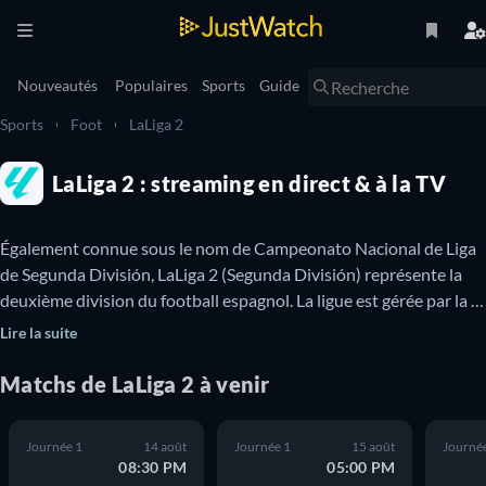
Nouveautés
Populaires
Sports
Guide
Sports
Foot
LaLiga 2
LaLiga 2 : streaming en direct & à la TV
Également connue sous le nom de Campeonato Nacional de Liga 
de Segunda División, LaLiga 2 (Segunda División) représente la 
deuxième division du football espagnol. La ligue est gérée par la 
Liga Nacional de Fútbol Profesional et comprend 22 équipes en 
Lire la suite
lice pour le trophée LaLiga 2. Terminer aux deux premières places 
assure une montée en Liga, tandis qu'une troisième équipe peut 
Matchs
de
LaLiga 2
à venir
aussi être promue après avoir remporté le match de barrage de 
LaLiga.

Journée 1
14 août
Journée 1
15 août
Journé
08:30 PM
05:00 PM
Découvrez ici toutes les informations dont vous avez besoin pour 