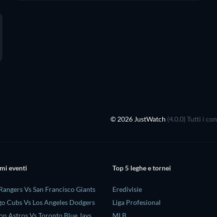
© 2026 JustWatch
(4.0.0) Tutti i c
mi eventi
Top 5 leghe e tornei
Rangers Vs San Francisco Giants
Eredivisie
o Cubs Vs Los Angeles Dodgers
Liga Profesional
n Astros Vs Toronto Blue Jays
MLB