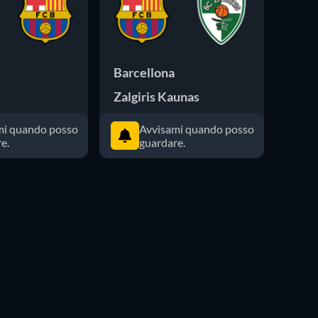
Barcellona
Barc
Zalgiris Kaunas
Macc
mi quando posso
Avvisami quando posso
e.
guardare.