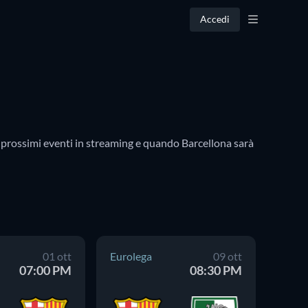
Accedi
 prossimi eventi in streaming e quando Barcellona sarà 
01 ott
Eurolega
09 ott
Eurol
07:00 PM
08:30 PM