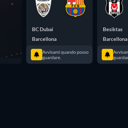
BC Dubai
Besiktas
Barcellona
Barcellona
Avvisami quando posso
Avvisa
guardare.
guardar