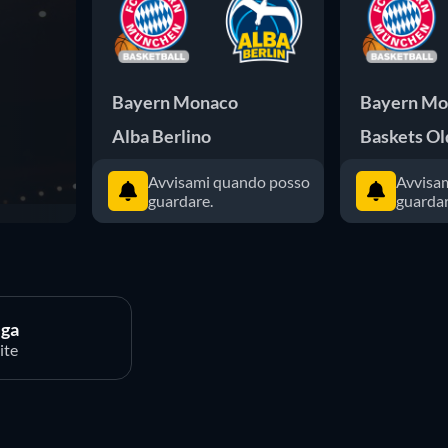
Bayern Monaco
Bayern Mo
Alba Berlino
Baskets O
Avvisami quando posso
Avvisa
guardare.
guardar
ega
ite