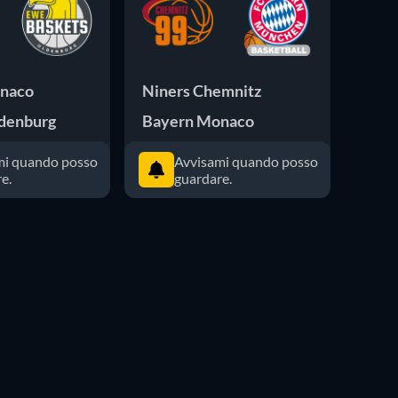
naco
Niners Chemnitz
Baye
ldenburg
Bayern Monaco
Hamb
mi quando posso
Avvisami quando posso
e.
guardare.