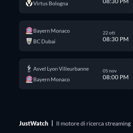
08:30 PM
Virtus Bologna
Bayern Monaco
22 ott
08:30 PM
BC Dubai
Asvel Lyon Villeurbanne
05 nov
08:00 PM
Bayern Monaco
JustWatch
Il motore di ricerca streaming