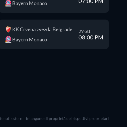
07:00 PM
Bayern Monaco
KK Crvena zvezda Belgrade
29 ott
08:00 PM
Bayern Monaco
ontenuti esterni rimangono di proprietà dei rispettivi proprietari