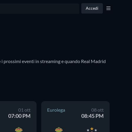
Accedi
e i prossimi eventi in streaming e quando Real Madrid 
01 ott
Eurolega
08 ott
Eurol
07:00 PM
08:45 PM