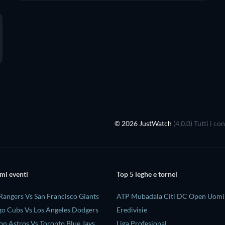
© 2026 JustWatch
(4.0.0) Tutti i c
mi eventi
Top 5 leghe e tornei
Rangers Vs San Francisco Giants
ATP Mubadala Citi DC Open Uomin
o Cubs Vs Los Angeles Dodgers
Eredivisie
n Astros Vs Toronto Blue Jays
Liga Profesional