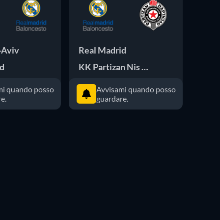
-Aviv
Real Madrid
Olim
id
KK Partizan Nis Belgrade
Real
mi quando posso
Avvisami quando posso
e.
guardare.