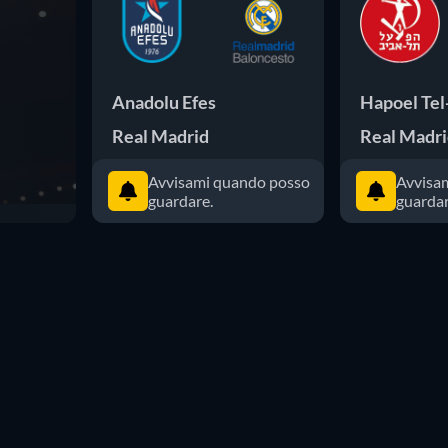
Anadolu Efes
Hapoel Tel
Real Madrid
Real Madr
Avvisami quando posso
Avvisa
guardare.
guardar