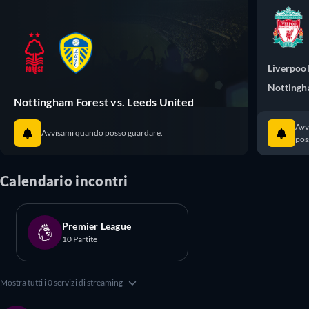
Liverpoo
Nottingh
Nottingham Forest vs. Leeds United
Avv
Avvisami quando posso guardare.
pos
Calendario incontri
Premier League
10 Partite
Mostra tutti i 0 servizi di streaming