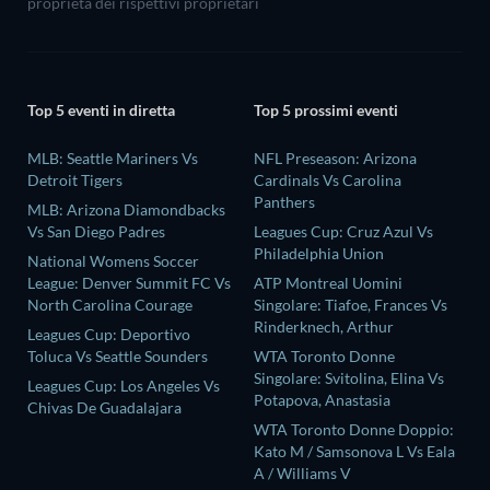
proprietà dei rispettivi proprietari
Top 5 eventi in diretta
Top 5 prossimi eventi
MLB: Seattle Mariners Vs
NFL Preseason: Arizona
Detroit Tigers
Cardinals Vs Carolina
Panthers
MLB: Arizona Diamondbacks
Vs San Diego Padres
Leagues Cup: Cruz Azul Vs
Philadelphia Union
National Womens Soccer
League: Denver Summit FC Vs
ATP Montreal Uomini
North Carolina Courage
Singolare: Tiafoe, Frances Vs
Rinderknech, Arthur
Leagues Cup: Deportivo
Toluca Vs Seattle Sounders
WTA Toronto Donne
Singolare: Svitolina, Elina Vs
Leagues Cup: Los Angeles Vs
Potapova, Anastasia
Chivas De Guadalajara
WTA Toronto Donne Doppio:
Kato M / Samsonova L Vs Eala
A / Williams V