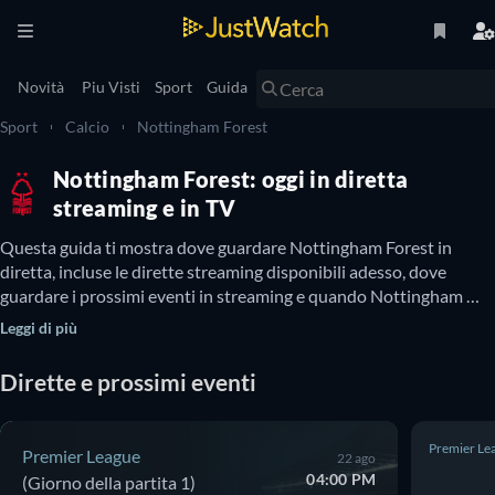
Novità
Piu Visti
Sport
Guida
Sport
Calcio
Nottingham Forest
Nottingham Forest: oggi in diretta
streaming e in TV
Questa guida ti mostra dove guardare Nottingham Forest in 
diretta, incluse le dirette streaming disponibili adesso, dove 
guardare i prossimi eventi in streaming e quando Nottingham 
Forest sarà disponibile in TV. Inoltre, puoi scoprire se è possibile 
Leggi di più
guardare Nottingham Forest online gratis.
Dirette e prossimi eventi
Premier Le
Premier League
22 ago
04:00 PM
(Giorno della partita 1)